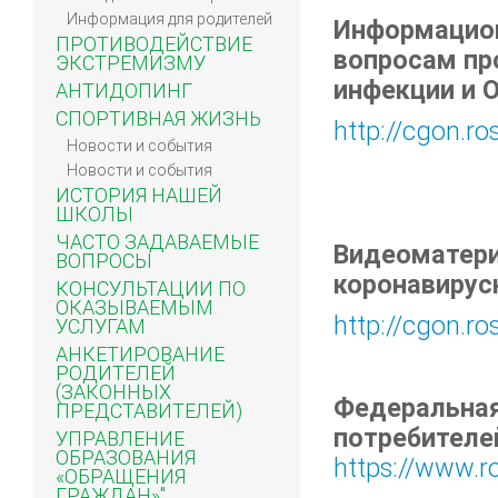
Информация для родителей
Информацион
ПРОТИВОДЕЙСТВИЕ
вопросам пр
ЭКСТРЕМИЗМУ
инфекции и 
АНТИДОПИНГ
СПОРТИВНАЯ ЖИЗНЬ
http://cgon.r
Новости и события
Новости и события
ИСТОРИЯ НАШЕЙ
ШКОЛЫ
ЧАСТО ЗАДАВАЕМЫЕ
Видеоматер
ВОПРОСЫ
коронавирус
КОНСУЛЬТАЦИИ ПО
ОКАЗЫВАЕМЫМ
http://cgon.ro
УСЛУГАМ
АНКЕТИРОВАНИЕ
РОДИТЕЛЕЙ
(ЗАКОННЫХ
Федеральная
ПРЕДСТАВИТЕЛЕЙ)
потребителе
УПРАВЛЕНИЕ
ОБРАЗОВАНИЯ
https://www.r
«ОБРАЩЕНИЯ
ГРАЖДАН»"