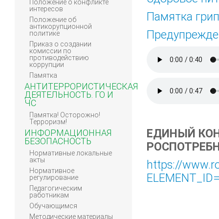
Положение о конфликте
интересов
Памятка грип
Положение об
антикорупционной
Предупрежде
политике
Приказ о создании
комиссии по
противодействию
коррупции
Памятка
АНТИТЕРРОРИСТИЧЕСКАЯ
ДЕЯТЕЛЬНОСТЬ. ГО И
ЧС
Памятка! Осторожно!
Терроризм!
ЕДИНЫЙ КО
ИНФОРМАЦИОННАЯ
БЕЗОПАСНОСТЬ
РОСПОТРЕБН
Нормативные локальные
акты
https://www.r
Нормативное
ELEMENT_ID=
регулирование
Педагогическим
работникам
Обучающимся
Методические материалы