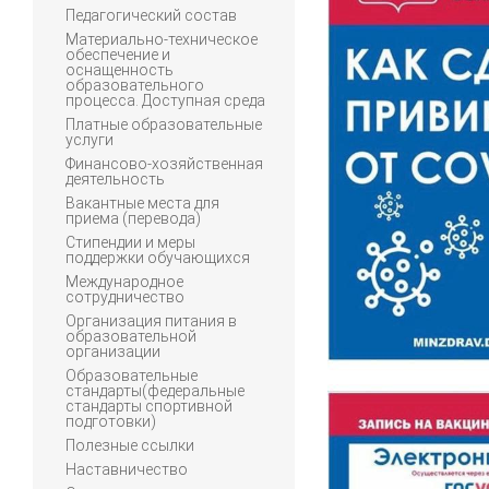
Педагогический состав
Материально-техническое
обеспечение и
оснащенность
образовательного
процесса. Доступная среда
Платные образовательные
услуги
Финансово-хозяйственная
деятельность
Вакантные места для
приема (перевода)
Стипендии и меры
поддержки обучающихся
Международное
сотрудничество
Организация питания в
образовательной
организации
Образовательные
стандарты(федеральные
стандарты спортивной
подготовки)
Полезные ссылки
Наставничество