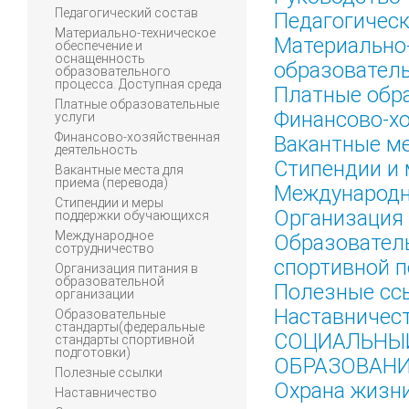
Педагогический состав
Педагогическ
Материально-техническое
Материально-
обеспечение и
оснащенность
образователь
образовательного
процесса. Доступная среда
Платные обр
Платные образовательные
Финансово-х
услуги
Финансово-хозяйственная
Вакантные ме
деятельность
Стипендии и
Вакантные места для
приема (перевода)
Международн
Стипендии и меры
Организация 
поддержки обучающихся
Международное
Образовател
сотрудничество
спортивной п
Организация питания в
образовательной
Полезные сс
организации
Наставничес
Образовательные
стандарты(федеральные
СОЦИАЛЬНЫ
стандарты спортивной
подготовки)
ОБРАЗОВАН
Полезные ссылки
Охрана жизни
Наставничество